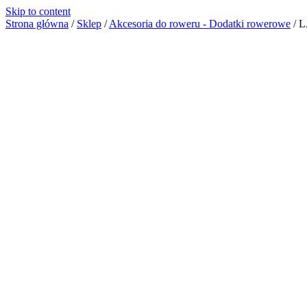
Skip to content
Strona główna
/
Sklep
/
Akcesoria do roweru - Dodatki rowerowe
/
L