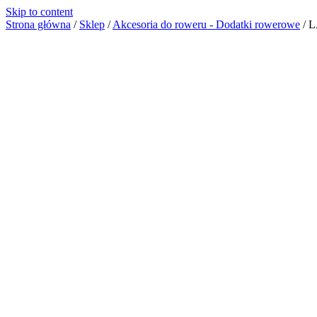
Skip to content
Strona główna
/
Sklep
/
Akcesoria do roweru - Dodatki rowerowe
/
L