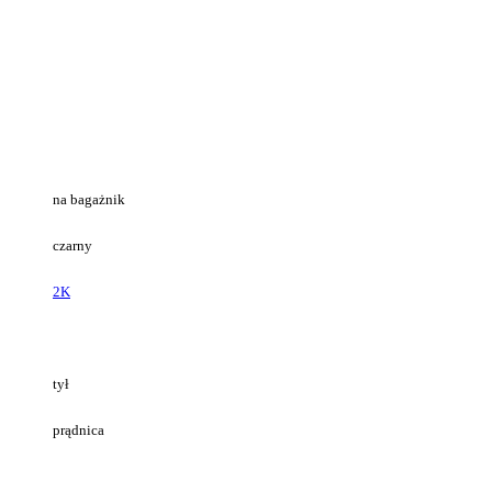
na bagażnik
czarny
2K
tył
prądnica