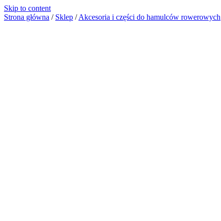
Skip to content
Strona główna
/
Sklep
/
Akcesoria i części do hamulców rowerowych