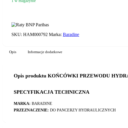
1 w magazynie
ilość
KOŃCÓWKI
PRZEWODU
HYDRAULICZNEGO
SKU:
HAM000792
Marka:
Baradine
BARADINE
HP-
M-
02
Opis
Informacje dodatkowe
Opis produktu KOŃCÓWKI PRZEWODU HYDR
SPECYFIKACJA TECHNICZNA
MARKA:
BARADINE
PRZEZNACZENIE:
DO PANCERZY HYDRAULICZNYCH