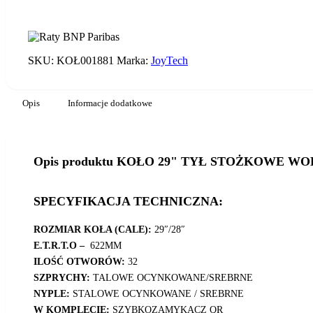
ilość
KOŁO
29"
TYŁ
SKU:
KOŁ001881
Marka:
JoyTech
STOŻKOWE
WOLNOBIEG
POD
TARCZĘ
Opis
Informacje dodatkowe
Opis produktu KOŁO 29" TYŁ STOŻKOWE W
SPECYFIKACJA TECHNICZNA:
ROZMIAR KOŁA (CALE):
29″/28″
E.T.R.T.O –
622MM
ILOŚĆ OTWORÓW:
32
SZPRYCHY:
TALOWE OCYNKOWANE/SREBRNE
NYPLE:
STALOWE OCYNKOWANE / SREBRNE
W KOMPLECIE:
SZYBKOZAMYKACZ QR