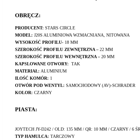
OBRĘCZ:
PRODUCENT:
STARS CIRCLE
MODEL:
J20S ALUMINIOWA WZMACNIANA, NITOWANA
WYSOKOŚĆ PROFILU-
18 MM
SZEROKOŚĆ PROFILU ZEWNĘTRZNA –
22 MM
SZEROKOŚĆ PROFILU WEWNĘTRZNA –
20 MM
KAPSLOWANE OTWORY:
TAK
MATERIAŁ:
ALUMINIUM
ILOŚĆ KOMÓR:
1
OTWÓR POD WENTYL:
SAMOCHODOWY (AV)-SCHRADER
KOLOR:
CZARNY
PIASTA:
JOYTECH JY-D242 / OLD: 135 MM / QR: 10 MM / CZARNY / 6 
TYP HAMULCA:
TARCZOWY