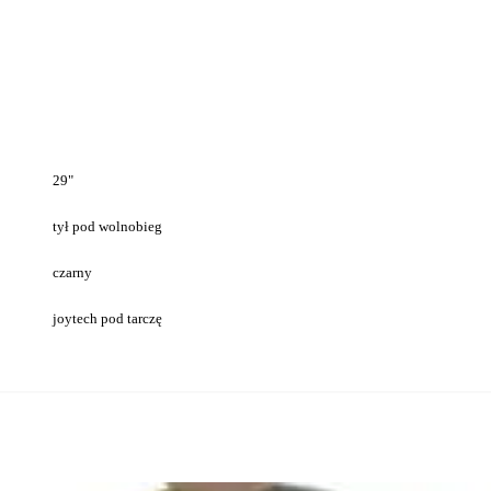
29"
tył pod wolnobieg
czarny
joytech pod tarczę