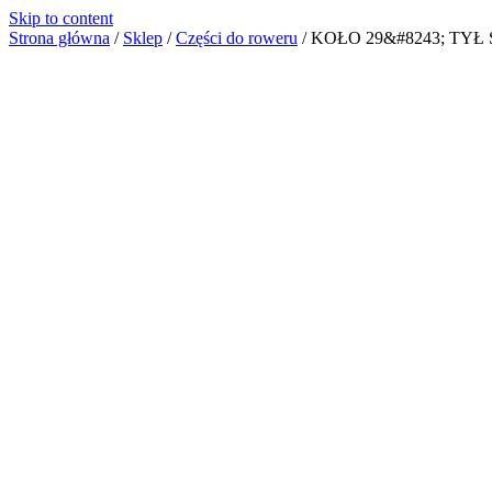
Skip to content
Strona główna
/
Sklep
/
Części do roweru
/
KOŁO 29&#8243; TY