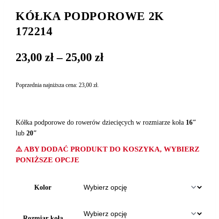
KÓŁKA PODPOROWE 2K
172214
Zakres
23,00
zł
–
25,00
zł
cen:
od
Poprzednia najniższa cena:
23,00
zł
.
23,00 zł
do
25,00 zł
Kółka podporowe do rowerów dziecięcych w rozmiarze koła
16″
lub
20″
⚠️ ABY DODAĆ PRODUKT DO KOSZYKA, WYBIERZ
PONIŻSZE OPCJE
Kolor
Rozmiar koła