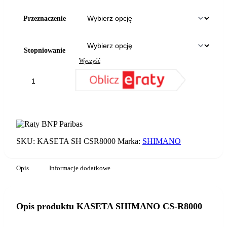
Przeznaczenie
Stopniowanie
Wyczyść
ilość
KASETA
SHIMANO
DODAJ DO KOSZYKA
CS-
R8000
SKU:
KASETA SH CSR8000
Marka:
SHIMANO
Opis
Informacje dodatkowe
Opis produktu KASETA SHIMANO CS-R8000