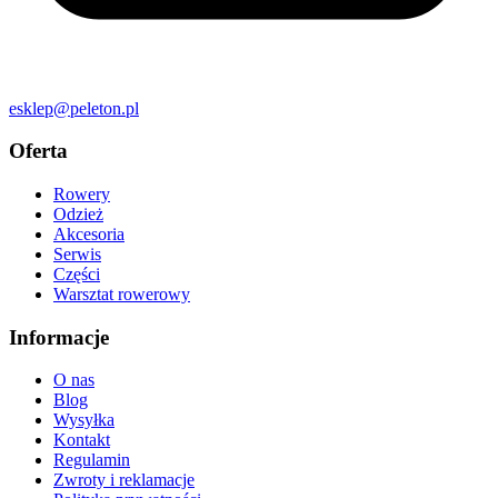
esklep@peleton.pl
Oferta
Rowery
Odzież
Akcesoria
Serwis
Części
Warsztat rowerowy
Informacje
O nas
Blog
Wysyłka
Kontakt
Regulamin
Zwroty i reklamacje