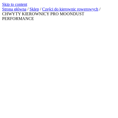
Skip to content
Strona główna
/
Sklep
/
Części do kierownic rowerowych
/
CHWYTY KIEROWNICY PRO MOONDUST
PERFORMANCE