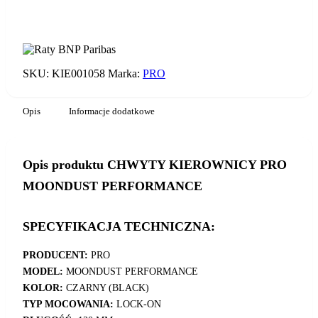
DODAJ DO KOSZYKA
ilość
CHWYTY
KIEROWNICY
PRO
SKU:
KIE001058
Marka:
PRO
MOONDUST
PERFORMANCE
Opis
Informacje dodatkowe
Opis produktu CHWYTY KIEROWNICY PRO
MOONDUST PERFORMANCE
SPECYFIKACJA TECHNICZNA:
PRODUCENT:
PRO
MODEL:
MOONDUST PERFORMANCE
KOLOR:
CZARNY (BLACK)
TYP MOCOWANIA:
LOCK-ON