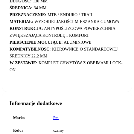
DŁUGOŚĆ:
130 MM
ŚREDNICA:
34 MM
PRZEZNACZENIE:
MTB / ENDURO / TRAIL
MATERIAŁ:
WYSOKIEJ JAKOŚCI MIESZANKA GUMOWA
KONSTRUKCJA:
ANTYPOŚLIZGOWA POWIERZCHNIA
ZWIĘKSZAJĄCA KONTROLĘ I KOMFORT
PIERŚCIENIE MOCUJĄCE:
ALUMINIOWE
KOMPATYBILNOŚĆ:
KIEROWNICE O STANDARDOWEJ
ŚREDNICY 22,2 MM
W ZESTAWIE:
KOMPLET CHWYTÓW Z OBEJMAMI LOCK-
ON
Informacje dodatkowe
Marka
Pro
Kolor
czarny