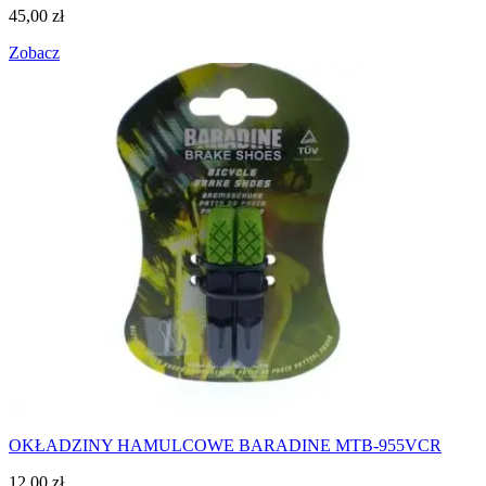
45,00
zł
Zobacz
OKŁADZINY HAMULCOWE BARADINE MTB-955VCR
12,00
zł