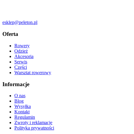
esklep@peleton.pl
Oferta
Rowery
Odzież
Akcesoria
Serwis
Części
Warsztat rowerowy
Informacje
O nas
Blog
Wysyłka
Kontakt
Regulamin
Zwroty i reklamacje
Polityka prywatności