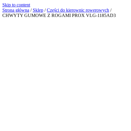
Skip to content
Strona główna
/
Sklep
/
Części do kierownic rowerowych
/
CHWYTY GUMOWE Z ROGAMI PROX VLG-1185AD3