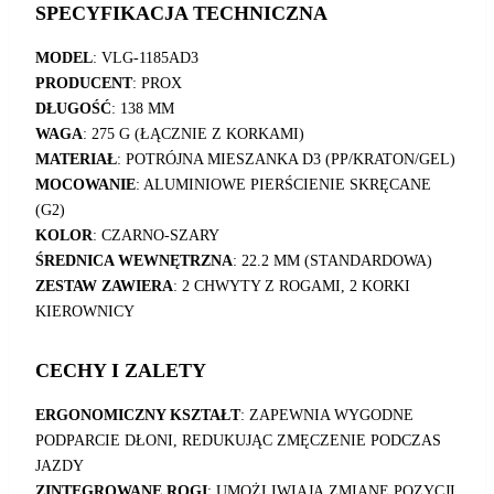
SPECYFIKACJA TECHNICZNA
MODEL
:
VLG-1185AD3
PRODUCENT
:
PROX
DŁUGOŚĆ
:
138 MM
WAGA
:
275 G (ŁĄCZNIE Z KORKAMI)
MATERIAŁ
:
POTRÓJNA MIESZANKA D3 (PP/KRATON/GEL)
MOCOWANIE
:
ALUMINIOWE PIERŚCIENIE SKRĘCANE
(G2)
KOLOR
:
CZARNO-SZARY
ŚREDNICA WEWNĘTRZNA
:
22.2 MM (STANDARDOWA)
ZESTAW ZAWIERA
:
2 CHWYTY Z ROGAMI, 2 KORKI
KIEROWNICY
CECHY I ZALETY
ERGONOMICZNY KSZTAŁT
:
ZAPEWNIA WYGODNE
PODPARCIE DŁONI, REDUKUJĄC ZMĘCZENIE PODCZAS
JAZDY
ZINTEGROWANE ROGI
:
UMOŻLIWIAJĄ ZMIANĘ POZYCJI