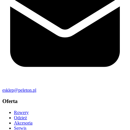
esklep@peleton.pl
Oferta
Rowery
Odzież
Akcesoria
Serwis