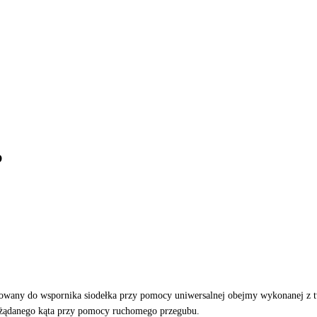
P
owany do wspornika siodełka przy pomocy uniwersalnej obejmy wykonanej z t
żądanego kąta przy pomocy ruchomego przegubu.