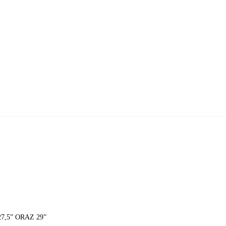
DODAJ DO KOSZYKA
27,5” ORAZ 29”