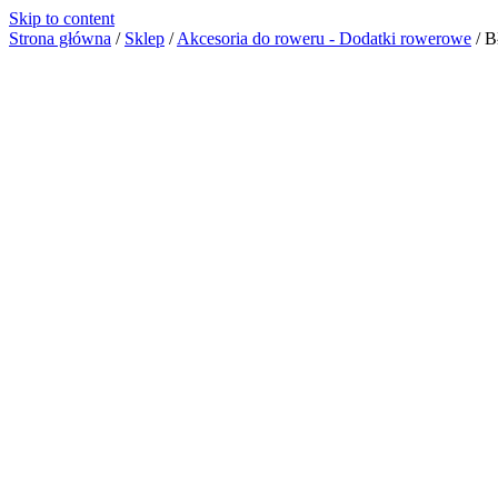
Skip to content
Strona główna
/
Sklep
/
Akcesoria do roweru - Dodatki rowerowe
/
B