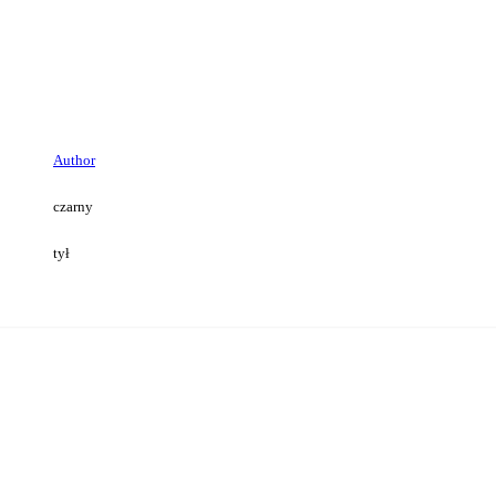
Author
czarny
tył