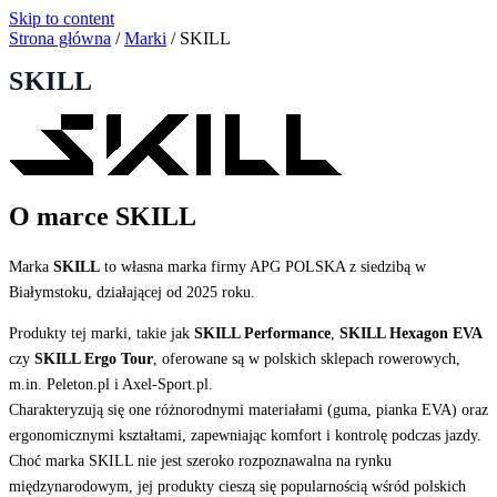
Skip to content
Strona główna
/
Marki
/
SKILL
SKILL
O marce SKILL
Marka
SKILL
to własna marka firmy APG POLSKA z siedzibą w
Białymstoku, działającej od 2025 roku.
Produkty tej marki, takie jak
SKILL Performance
,
SKILL Hexagon EVA
czy
SKILL Ergo Tour
, oferowane są w polskich sklepach rowerowych,
m.in. Peleton.pl i Axel-Sport.pl.
Charakteryzują się one różnorodnymi materiałami (guma, pianka EVA) oraz
ergonomicznymi kształtami, zapewniając komfort i kontrolę podczas jazdy.
Choć marka SKILL nie jest szeroko rozpoznawalna na rynku
międzynarodowym, jej produkty cieszą się popularnością wśród polskich