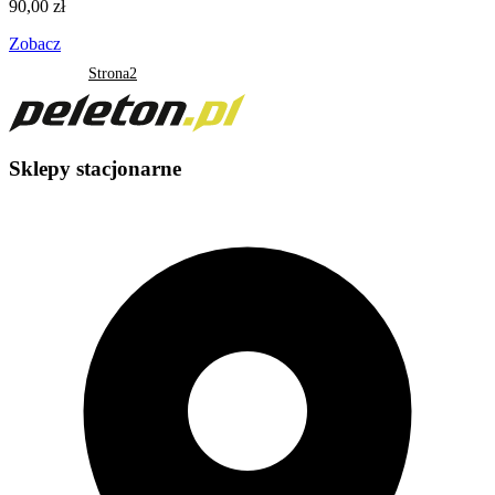
90,00
zł
Zobacz
Stronicowanie wpisów
Strona
1
Strona
2
Sklepy stacjonarne