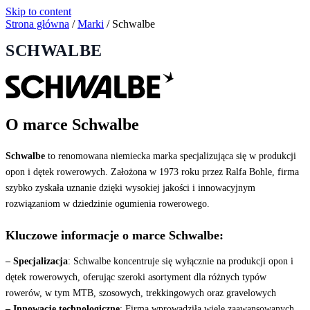
Skip to content
Strona główna
/
Marki
/
Schwalbe
SCHWALBE
O marce Schwalbe
Schwalbe
to renomowana niemiecka marka specjalizująca się w produkcji
opon i dętek rowerowych.
Założona w 1973 roku przez Ralfa Bohle, firma
szybko zyskała uznanie dzięki wysokiej jakości i innowacyjnym
rozwiązaniom w dziedzinie ogumienia rowerowego.
Kluczowe informacje o marce Schwalbe:
– Specjalizacja
:
Schwalbe koncentruje się wyłącznie na produkcji opon i
dętek rowerowych, oferując szeroki asortyment dla różnych typów
rowerów, w tym MTB, szosowych, trekkingowych oraz gravelowych
– Innowacje technologiczne
:
Firma wprowadziła wiele zaawansowanych