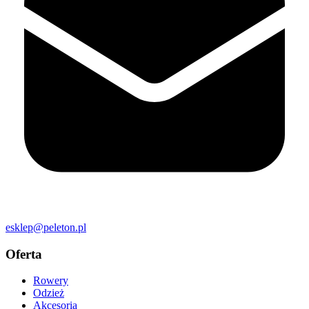
esklep@peleton.pl
Oferta
Rowery
Odzież
Akcesoria