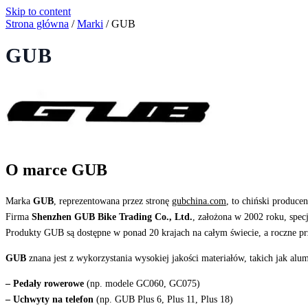
Skip to content
Strona główna
/
Marki
/
GUB
GUB
O marce GUB
Marka
GUB
, reprezentowana przez stronę
gubchina.com
, to chiński produce
Firma
Shenzhen GUB Bike Trading Co., Ltd.
, założona w 2002 roku, spec
Produkty GUB są dostępne w ponad 20 krajach na całym świecie, a roczne p
GUB
znana jest z wykorzystania wysokiej jakości materiałów, takich jak al
– Pedały rowerowe
(np. modele GC060, GC075)
– Uchwyty na telefon
(np. GUB Plus 6, Plus 11, Plus 18)