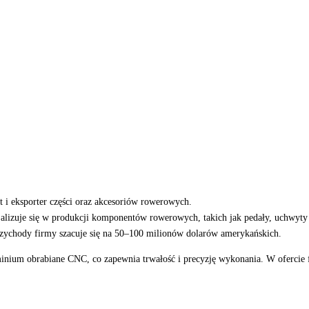
nt i eksporter części oraz akcesoriów rowerowych.
jalizuje się w produkcji komponentów rowerowych, takich jak pedały, uchwyty n
rzychody firmy szacuje się na 50–100 milionów dolarów amerykańskich
.
uminium obrabiane CNC, co zapewnia trwałość i precyzję wykonania.
W ofercie 