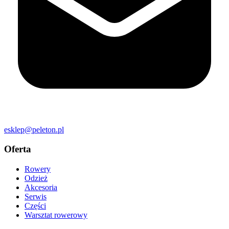
esklep@peleton.pl
Oferta
Rowery
Odzież
Akcesoria
Serwis
Części
Warsztat rowerowy