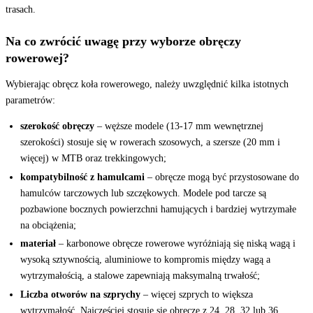
trasach.
Na co zwrócić uwagę przy wyborze obręczy
rowerowej?
Wybierając obręcz koła rowerowego, należy uwzględnić kilka istotnych
parametrów:
szerokość obręczy
– węższe modele (13-17 mm wewnętrznej
szerokości) stosuje się w rowerach szosowych, a szersze (20 mm i
więcej) w MTB oraz trekkingowych;
kompatybilność z hamulcami
– obręcze mogą być przystosowane do
hamulców tarczowych lub szczękowych. Modele pod tarcze są
pozbawione bocznych powierzchni hamujących i bardziej wytrzymałe
na obciążenia;
materiał
– karbonowe obręcze rowerowe wyróżniają się niską wagą i
wysoką sztywnością, aluminiowe to kompromis między wagą a
wytrzymałością, a stalowe zapewniają maksymalną trwałość;
Liczba otworów na szprychy
– więcej szprych to większa
wytrzymałość. Najczęściej stosuje się obręcze z 24, 28, 32 lub 36