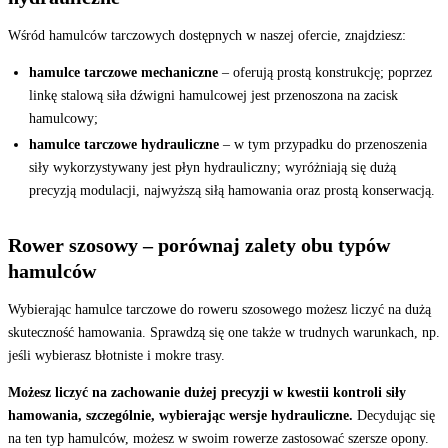
Wśród hamulców tarczowych dostępnych w naszej ofercie, znajdziesz:
hamulce tarczowe mechaniczne
– oferują prostą konstrukcję; poprzez
linkę stalową siła dźwigni hamulcowej jest przenoszona na zacisk
hamulcowy;
hamulce tarczowe hydrauliczne
– w tym przypadku do przenoszenia
siły wykorzystywany jest płyn hydrauliczny; wyróżniają się dużą
precyzją modulacji, najwyższą siłą hamowania oraz prostą konserwacją.
Rower szosowy – porównaj zalety obu typów
hamulców
Wybierając hamulce tarczowe do roweru szosowego możesz liczyć na dużą
skuteczność hamowania. Sprawdzą się one także w trudnych warunkach, np.
jeśli wybierasz błotniste i mokre trasy.
Możesz liczyć na zachowanie dużej precyzji w kwestii kontroli siły
hamowania, szczególnie, wybierając wersje hydrauliczne.
Decydując się
na ten typ hamulców, możesz w swoim rowerze zastosować szersze opony.