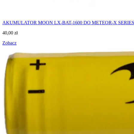
AKUMULATOR MOON LX-BAT-1600 DO METEOR-X SERIE
40,00
zł
Zobacz